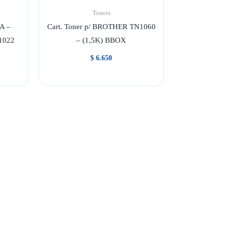
Toners
2A –
Cart. Toner p/ BROTHER TN1060
 1022
– (1,5K) BBOX
$
6.650