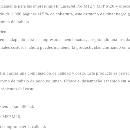
camente para las impresoras HP LaserJet Pro M12 y MFP M26 – ofrece 
 de 1.000 páginas al 5 % de cobertura, este cartucho de tóner negro ga
lumen de trabajo.
ciente
te adaptado para las impresoras mencionadas, asegurando una instalaci
inales costosos; ahora puedes mantener la productividad confiando en u
.
 si buscas una combinación de calidad y costo. Este producto es perf
entorno de trabajo de poco volumen. Ofrece el desempeño esperado sin so
scientes del costo.
tender su utilidad.
 y MFP M26.
in comprometer la calidad.