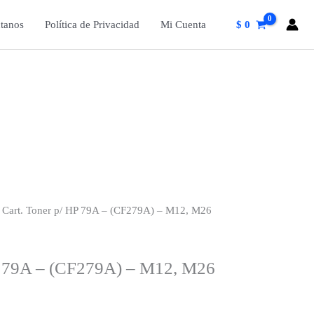
tanos
Política de Privacidad
Mi Cuenta
$
0
 Cart. Toner p/ HP 79A – (CF279A) – M12, M26
HP 79A – (CF279A) – M12, M26