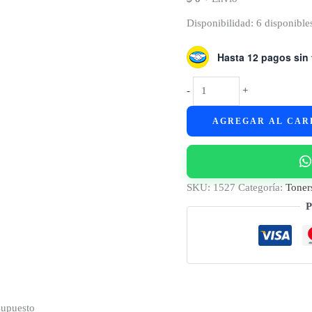
Disponibilidad:
6 disponible
Hasta 12 pagos sin 
Cart.
-
+
Toner
AGREGAR AL CAR
p/
HP
79A
-
SKU:
1527
Categoría:
Toner
(CF279A)
P
-
M12,
M26
BBOX
cantidad
supuesto