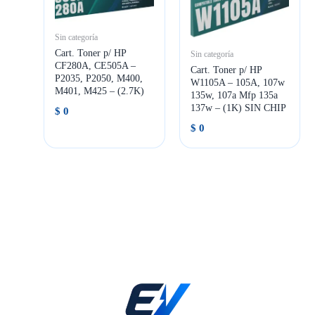
Sin categoría
Cart. Toner p/ HP
Sin categoría
CF280A, CE505A –
Cart. Toner p/ HP
P2035, P2050, M400,
W1105A – 105A, 107w
M401, M425 – (2.7K)
135w, 107a Mfp 135a
137w – (1K) SIN CHIP
$
0
$
0