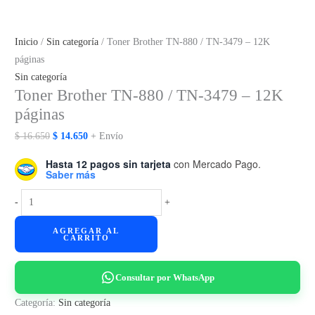
Inicio
/
Sin categoría
/ Toner Brother TN-880 / TN-3479 – 12K
páginas
Sin categoría
Toner Brother TN-880 / TN-3479 – 12K
páginas
El
El
$
16.650
$
14.650
+ Envío
precio
precio
Hasta 12 pagos sin tarjeta
con Mercado Pago.
original
actual
Saber más
era:
es:
Toner
-
+
$ 16.650.
$ 14.650.
Brother
AGREGAR AL
TN-
CARRITO
880
/
Consultar por WhatsApp
TN-
3479
Categoría:
Sin categoría