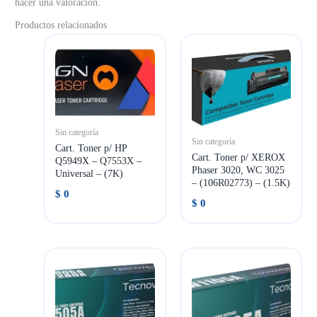
hacer una valoración.
Productos relacionados
Sin categoría
Sin categoría
Cart. Toner p/ HP
Cart. Toner p/ XEROX
Q5949X – Q7553X –
Phaser 3020, WC 3025
Universal – (7K)
– (106R02773) – (1.5K)
$
0
$
0