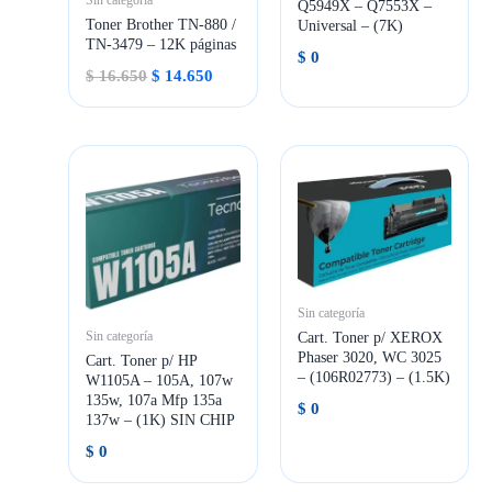
Sin categoría
Q5949X – Q7553X –
Toner Brother TN-880 /
Universal – (7K)
TN-3479 – 12K páginas
$
0
El
El
$
16.650
$
14.650
precio
precio
original
actual
era:
es:
$ 16.650.
$ 14.650.
Sin categoría
Cart. Toner p/ XEROX
Sin categoría
Phaser 3020, WC 3025
Cart. Toner p/ HP
– (106R02773) – (1.5K)
W1105A – 105A, 107w
135w, 107a Mfp 135a
$
0
137w – (1K) SIN CHIP
$
0