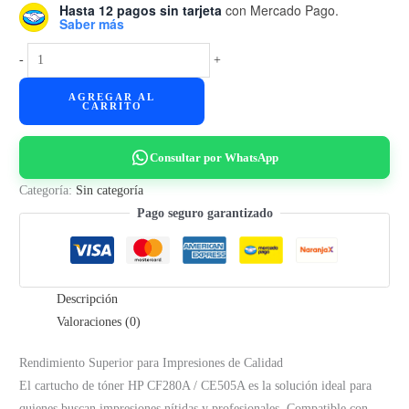
Hasta 12 pagos sin tarjeta
con Mercado Pago.
Saber más
Cart.
-
+
Toner
AGREGAR AL
p/
CARRITO
HP
CF280A,
Consultar por WhatsApp
CE505A
-
Categoría:
Sin categoría
P2035,
Pago seguro garantizado
P2050,
M400,
M401,
Descripción
M425
Valoraciones (0)
-
(2.7K)
Rendimiento Superior para Impresiones de Calidad
cantidad
El cartucho de tóner HP CF280A / CE505A es la solución ideal para
quienes buscan impresiones nítidas y profesionales. Compatible con