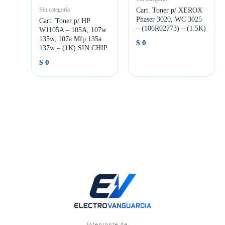
Cart. Toner p/ XEROX
Sin categoría
Phaser 3020, WC 3025
Cart. Toner p/ HP
– (106R02773) – (1.5K)
W1105A – 105A, 107w
135w, 107a Mfp 135a
$
0
137w – (1K) SIN CHIP
$
0