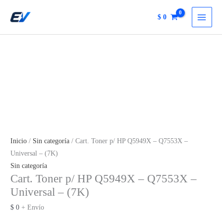
Q5949X
Ir
-
$
0
al
Q7553X
contenido
-
Universal
-
(7K)
cantidad
Inicio
/
Sin categoría
/ Cart. Toner p/ HP Q5949X – Q7553X –
Universal – (7K)
Sin categoría
Cart. Toner p/ HP Q5949X – Q7553X –
Universal – (7K)
$
0
+ Envío