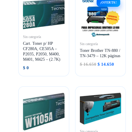
¡OFERTA!
¡OFERTA!
Sin categoría
Cart. Toner p/ HP
Sin categoría
CF280A, CE505A –
Toner Brother TN-880 /
P2035, P2050, M400,
TN-3479 – 12K páginas
M401, M425 – (2.7K)
El
El
$
16.650
$
14.650
$
0
precio
precio
original
actual
era:
es:
$ 16.650.
$ 14.650.
Sin categoría