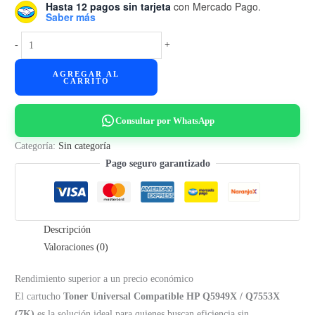
Hasta 12 pagos sin tarjeta
con Mercado Pago.
Saber más
Cart.
-
+
Toner
AGREGAR AL
p/
CARRITO
HP
Q5949X
Consultar por WhatsApp
-
Q7553X
Categoría:
Sin categoría
-
Pago seguro garantizado
Universal
-
(7K)
Descripción
cantidad
Valoraciones (0)
Rendimiento superior a un precio económico
El cartucho
Toner Universal Compatible HP Q5949X / Q7553X
(7K)
es la solución ideal para quienes buscan eficiencia sin