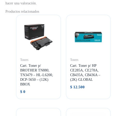
hacer una valoración.
Productos relacionados
Toners
Toners
Cart. Toner p/
Cart. Toner p/ HP
BROTHER TN880,
CE285A, CE278A,
TN3479 – HL-L6200,
CB435A, CB436A –
DCP-5650 – (12K)
(2K) GLOBAL
BBOX
$
12.500
$
0