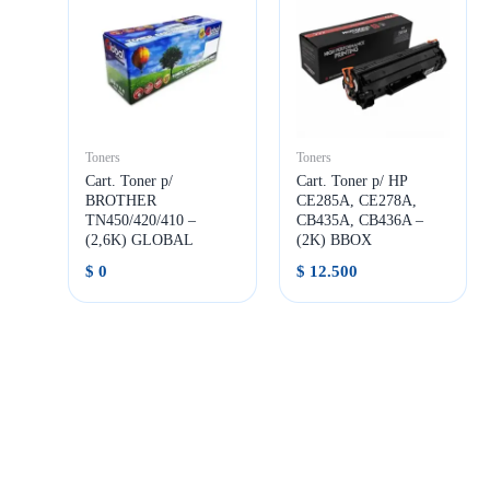
Toners
Toners
Cart. Toner p/
Cart. Toner p/ HP
BROTHER
CE285A, CE278A,
TN450/420/410 –
CB435A, CB436A –
(2,6K) GLOBAL
(2K) BBOX
$
0
$
12.500