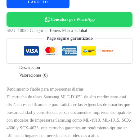
CARRITO
SAMSUNG
MLT-
Consultar por WhatsApp
D105L
ML-
SKU:
10025
Categoría:
Toners
Marca:
Global
1910,
Pago seguro garantizado
1915,
SCX-
4600,
Descripción
SCX-
Valoraciones (0)
4623
GLOBAL
Rendimiento fiable para impresiones diarias
cantidad
El cartucho de tóner Samsung MLT-D105L de alto rendimiento está
diseñado específicamente para satisfacer las exigencias de usuarios que
buscan calidad y consistencia en sus documentos impresos. Compatible
con modelos de impresoras Samsung como ML-1910, ML-1915, SCX-
4600 y SCX-4623, este cartucho garantiza un rendimiento óptimo en
oficinas o hogares con necesidades moderadas a altas.