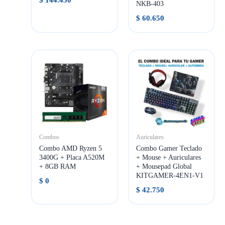
NKB-403
$
60.650
Combos
Auriculares
Combo AMD Ryzen 5
Combo Gamer Teclado
3400G + Placa A520M
+ Mouse + Auriculares
+ 8GB RAM
+ Mousepad Global
KITGAMER-4EN1-V1
$
0
$
42.750