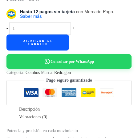
Hasta 12 pagos sin tarjeta
con Mercado Pago.
Saber más
Combo
-
+
Gamer
AGREGAR AL
Redragon
CARRITO
S101-
BA-
Consultar por WhatsApp
2-
S
Categoría:
Combos
Marca:
Redragon
cantidad
Pago seguro garantizado
Descripción
Valoraciones (0)
Potencia y precisión en cada movimiento