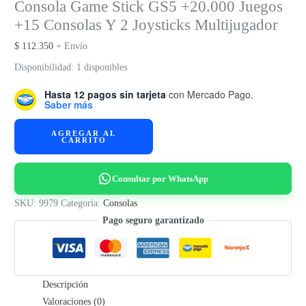
Consola Game Stick GS5 +20.000 Juegos
+15 Consolas Y 2 Joysticks Multijugador
$
112.350
+ Envío
Disponibilidad:
1 disponibles
Hasta 12 pagos sin tarjeta
con Mercado Pago.
Saber más
Consola
AGREGAR AL
CARRITO
Game
Stick
GS5
Consultar por WhatsApp
+20.000
SKU:
9979
Categoría:
Consolas
Juegos
Pago seguro garantizado
+15
Consolas
Y
2
Descripción
Joysticks
Valoraciones (0)