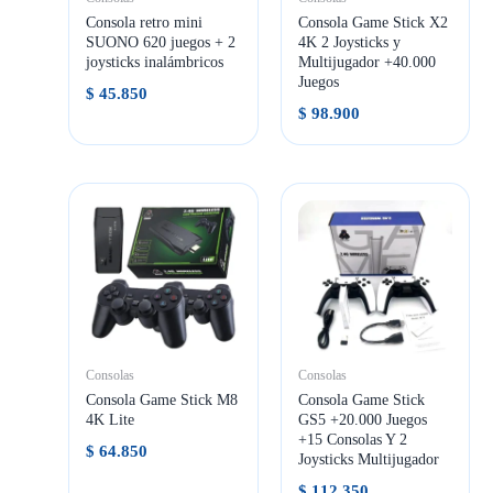
Consola retro mini
Consola Game Stick X2
SUONO 620 juegos + 2
4K 2 Joysticks y
joysticks inalámbricos
Multijugador +40.000
Juegos
$
45.850
$
98.900
Consolas
Consolas
Consola Game Stick M8
Consola Game Stick
4K Lite
GS5 +20.000 Juegos
+15 Consolas Y 2
$
64.850
Joysticks Multijugador
$
112.350