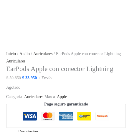
Inicio
/
Audio
/
Auriculares
/ EarPods Apple con conector Lightning
Auriculares
EarPods Apple con conector Lightning
El
El
$
50.850
$
33.950
+ Envío
precio
precio
Agotado
original
actual
Categoría:
Auriculares
Marca:
Apple
era:
es:
Pago seguro garantizado
$ 50.850.
$ 33.950.
Descripción