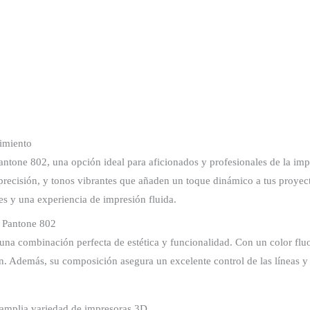
imiento
antone 802, una opción ideal para aficionados y profesionales de la im
, precisión, y tonos vibrantes que añaden un toque dinámico a tus proyec
tes y una experiencia de impresión fluida.
o Pantone 802
na combinación perfecta de estética y funcionalidad. Con un color fluor
ón. Además, su composición asegura un excelente control de las líneas y 
amplia variedad de impresoras 3D.