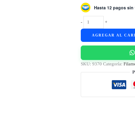
Hasta 12 pagos sin 
Filamento
-
+
Grilon3
AGREGAR AL CAR
Verde
Fluo
Pantone
802
SKU:
9370
Categoría:
Filam
cantidad
P