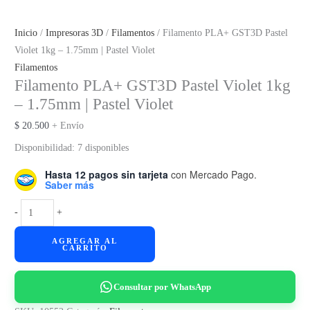
Inicio
/
Impresoras 3D
/
Filamentos
/ Filamento PLA+ GST3D Pastel
Violet 1kg – 1.75mm | Pastel Violet
Filamentos
Filamento PLA+ GST3D Pastel Violet 1kg
– 1.75mm | Pastel Violet
$
20.500
+ Envío
Disponibilidad:
7 disponibles
Hasta 12 pagos sin tarjeta
con Mercado Pago.
Saber más
Filamento
-
+
PLA+
AGREGAR AL
GST3D
CARRITO
Pastel
Violet
Consultar por WhatsApp
1kg