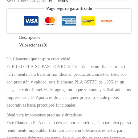
-
SKU:
10552
Categoría:
Filamentos
1.75mm
Pago seguro garantizado
|
Pastel
Violet
Descripción
cantidad
Valoraciones (0)
Un filamento que inspira creatividad
El FIL3D-PLA-SC-PASTELVIOLET es más que un filamento: es tu
herramienta para transformar ideas en productos concretos. Diseñado
con precisión y calidad, este filamento PLA GST3D de 1 KG en un
elegante color Pastel Violet agrega un toque vibrante y sofisticado a tus
impresiones 3D. Aporta estilo a cualquier proyecto, desde piezas
decorativas hasta prototipos funcionales.
Ideal para impresiones precisas y duraderas
Este filamento PLA no solo destaca por su estética, sino también por su
rendimiento impecable. Está fabricado con tolerancias estrictas para