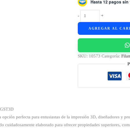
Hasta 12 pagos sin 
Filamento
-
+
PLA+
AGREGAR AL CAR
GST3D
Nafta
Super
1kg
SKU:
10573
Categoría:
Fila
1.75mm
P
|
Nafta
Super
cantidad
A GST3D
 opción perfecta para entusiastas de la impresión 3D, diseñadores y pro
ido cuidadosamente elaborado para ofrecer propiedades superiores, como 