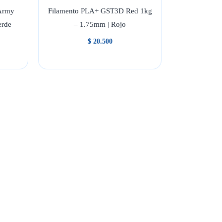
Army
Filamento PLA+ GST3D Red 1kg
erde
– 1.75mm | Rojo
$
20.500