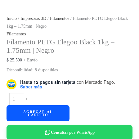
Inicio
/
Impresoras 3D
/
Filamentos
/ Filamento PETG Elegoo Black
1kg – 1.75mm | Negro
Filamentos
Filamento PETG Elegoo Black 1kg –
1.75mm | Negro
$
25.500
+ Envío
Disponibilidad:
8 disponibles
Hasta 12 pagos sin tarjeta
con Mercado Pago.
Saber más
Filamento
-
+
PETG
AGREGAR AL
Elegoo
CARRITO
Black
1kg
Consultar por WhatsApp
-