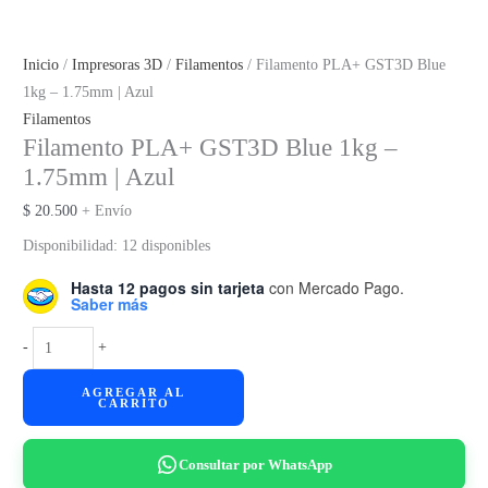
Inicio
/
Impresoras 3D
/
Filamentos
/ Filamento PLA+ GST3D Blue
1kg – 1.75mm | Azul
Filamentos
Filamento PLA+ GST3D Blue 1kg –
1.75mm | Azul
$
20.500
+ Envío
Disponibilidad:
12 disponibles
Hasta 12 pagos sin tarjeta
con Mercado Pago.
Saber más
Filamento
-
+
PLA+
AGREGAR AL
GST3D
CARRITO
Blue
1kg
Consultar por WhatsApp
-