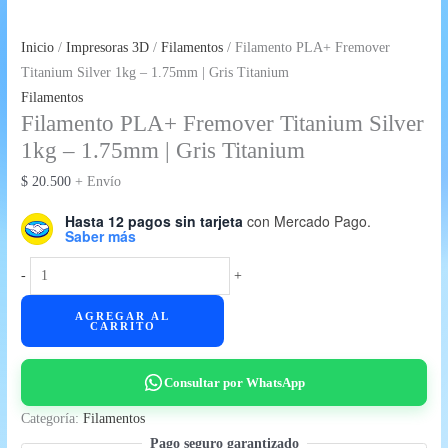
Inicio
/
Impresoras 3D
/
Filamentos
/ Filamento PLA+ Fremover
Titanium Silver 1kg – 1.75mm | Gris Titanium
Filamentos
Filamento PLA+ Fremover Titanium Silver
1kg – 1.75mm | Gris Titanium
$
20.500
+ Envío
Hasta 12 pagos sin tarjeta
con Mercado Pago.
Saber más
Filamento
-
+
PLA+
AGREGAR AL
Fremover
CARRITO
Titanium
Silver
Consultar por WhatsApp
1kg
-
Categoría:
Filamentos
1.75mm
Pago seguro garantizado