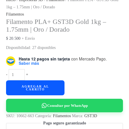
1kg – 1.75mm | Oro / Dorado
Filamentos
Filamento PLA+ GST3D Gold 1kg –
1.75mm | Oro / Dorado
$
20.500
+ Envío
Disponibilidad:
27 disponibles
Hasta 12 pagos sin tarjeta
con Mercado Pago.
Saber más
Filamento
-
+
PLA+
AGREGAR AL
GST3D
CARRITO
Gold
1kg
Consultar por WhatsApp
-
1.75mm
SKU:
10662-663
Categoría:
Filamentos
Marca:
GST3D
|
Pago seguro garantizado