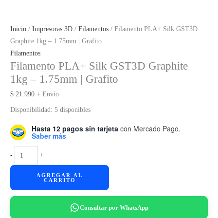
Inicio
/
Impresoras 3D
/
Filamentos
/ Filamento PLA+ Silk GST3D
Graphite 1kg – 1.75mm | Grafito
Filamentos
Filamento PLA+ Silk GST3D Graphite
1kg – 1.75mm | Grafito
$
21.990
+ Envío
Disponibilidad:
5 disponibles
Hasta 12 pagos sin tarjeta
con Mercado Pago.
Saber más
Filamento
-
+
PLA+
AGREGAR AL
Silk
CARRITO
GST3D
Graphite
Consultar por WhatsApp
1kg