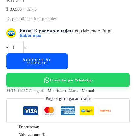
$
39.900
+ Envío
Disponibilidad:
5 disponibles
Hasta 12 pagos sin tarjeta
con Mercado Pago.
Saber más
Micrófono
-
+
Inalámbrico
AGREGAR AL
Plug
CARRITO
Netmak
NM-
Consultar por WhatsApp
MC23
cantidad
SKU:
11037
Categoría:
Micrófonos
Marca:
Netmak
Pago seguro garantizado
Descripción
Valoraciones (0)