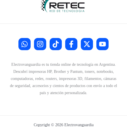
:
3
$
7
.
4
9
9
0
.
0
3
.
0
0
.
Electrovanguardia es tu tienda online de tecnología en Argentina.
Descubrí impresoras HP, Brother y Pantum, toners, notebooks,
computadoras, redes, routers, impresoras 3D, filamentos, cámaras
de seguridad, accesorios y cientos de productos con envío a todo el
país y atención personalizada.
Copyright © 2026 Electrovanguardia