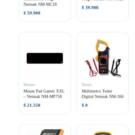
Netmak NM-MC18
$
39.900
$
59.900
Mouses
Testers
Mouse Pad Gamer XXL
Multímetro Tester
– Netmak NM-MP758
Digital Netmak NM-266
$
21.550
$
0