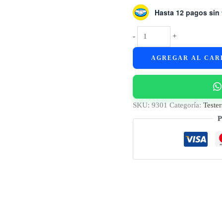
Hasta 12 pagos sin 
Multímetro
-
+
Tester
AGREGAR AL CAR
Digital
Netmak
NM-
838
SKU:
9301
Categoría:
Tester
cantidad
P