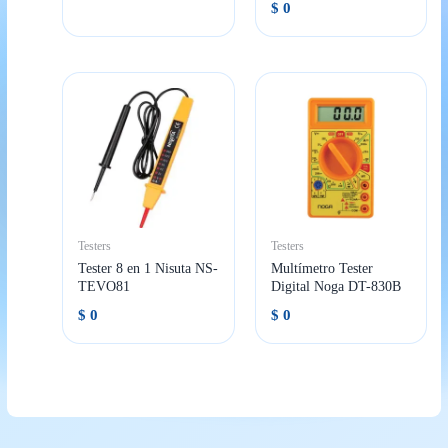
$
0
Testers
Testers
Tester 8 en 1 Nisuta NS-
Multímetro Tester
TEVO81
Digital Noga DT-830B
$
0
$
0