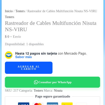
Inicio
/
Testers
/ Rastreador de Cables Multifunción Nisuta NS-VIRU
Testers
Rastreador de Cables Multifunción Nisuta
NS-VIRU
$
0
+ Envío
Disponibilidad:
1 disponibles
Hasta 12 pagos sin tarjeta
con Mercado Pago.
Saber más
Rastreador
AGREGAR AL
CARRITO
de
Cables
Multifunción
Consultar por WhatsApp
Nisuta
SKU:
217
Categoría:
Testers
Marca:
Nisuta
NS-
Pago seguro garantizado
VIRU