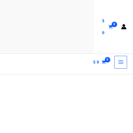
$
0
$
0