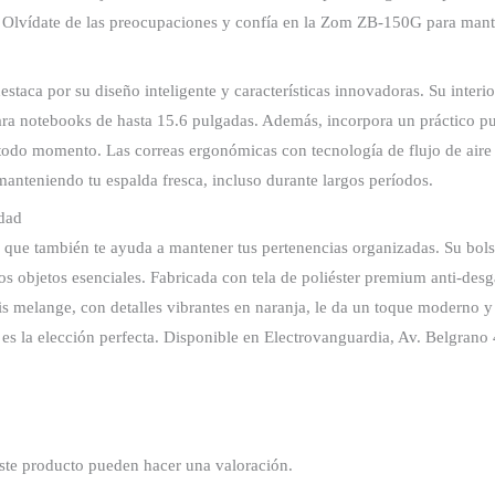
al. Olvídate de las preocupaciones y confía en la Zom ZB-150G para ma
taca por su diseño inteligente y características innovadoras. Su interi
ara notebooks de hasta 15.6 pulgadas. Además, incorpora un práctico pu
todo momento. Las correas ergonómicas con tecnología de flujo de aire
manteniendo tu espalda fresca, incluso durante largos períodos.
idad
e también te ayuda a mantener tus pertenencias organizadas. Su bolsill
tros objetos esenciales. Fabricada con tela de poliéster premium anti-desg
gris melange, con detalles vibrantes en naranja, le da un toque moderno
 es la elección perfecta. Disponible en Electrovanguardia, Av. Belgran
ste producto pueden hacer una valoración.