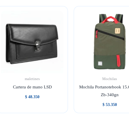
maletines
Mochilas
Cartera de mano LSD
Mochila Portanotebook 15
Zb-340gn
$
48.350
$
53.350