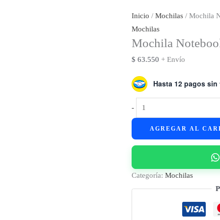
Inicio
/
Mochilas
/ Mochila 
Mochilas
Mochila Noteboo
$
63.550
+ Envío
Hasta 12 pagos sin 
Mochila
-
Notebook
AGREGAR AL CAR
Zom
15.6"
ZB-
150G
Categoría:
Mochilas
cantidad
P