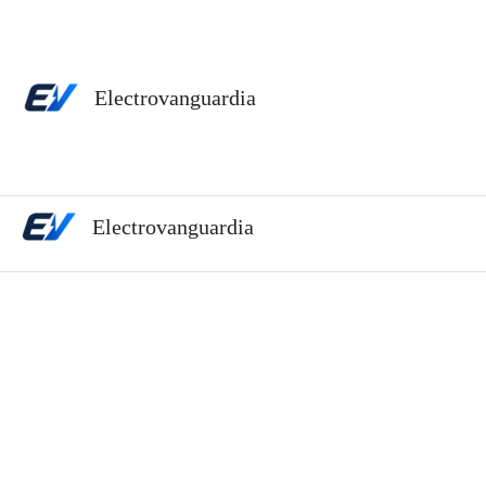
Ir
al
contenido
Electrovanguardia
Electrovanguardia