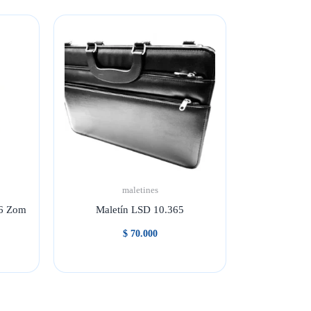
maletines
.6 Zom
Maletín LSD 10.365
$
70.000