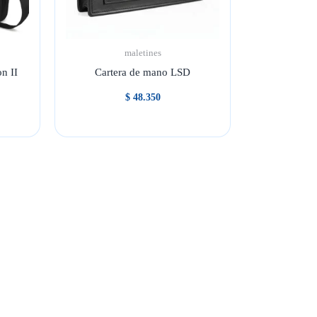
maletines
n II
Cartera de mano LSD
$
48.350