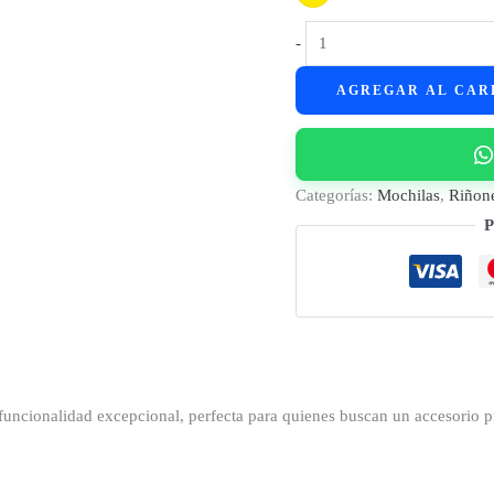
Riñonera
-
Sport
AGREGAR AL CAR
cantidad
Categorías:
Mochilas
,
Riñon
P
uncionalidad excepcional, perfecta para quienes buscan un accesorio prá