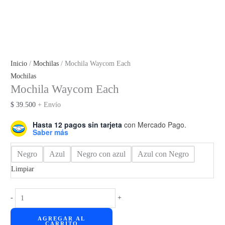
Inicio
/
Mochilas
/ Mochila Waycom Each
Mochilas
Mochila Waycom Each
$
39.500
+ Envío
Hasta 12 pagos sin tarjeta
con Mercado Pago.
Saber más
Negro
Azul
Negro con azul
Azul con Negro
Limpiar
Mochila
-
+
Waycom
AGREGAR AL
Each
CARRITO