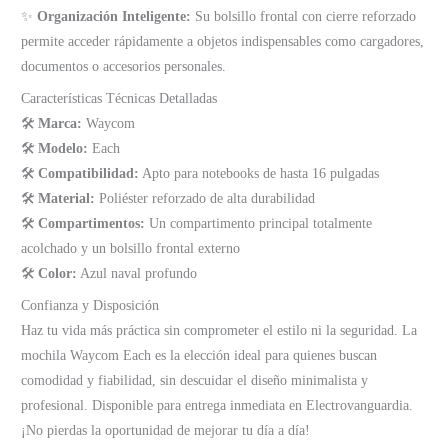
✨
Organización Inteligente:
Su bolsillo frontal con cierre reforzado
permite acceder rápidamente a objetos indispensables como cargadores,
documentos o accesorios personales.
Características Técnicas Detalladas
🛠️
Marca:
Waycom
🛠️
Modelo:
Each
🛠️
Compatibilidad:
Apto para notebooks de hasta 16 pulgadas
🛠️
Material:
Poliéster reforzado de alta durabilidad
🛠️
Compartimentos:
Un compartimento principal totalmente
acolchado y un bolsillo frontal externo
🛠️
Color:
Azul naval profundo
Confianza y Disposición
Haz tu vida más práctica sin comprometer el estilo ni la seguridad. La
mochila Waycom Each es la elección ideal para quienes buscan
comodidad y fiabilidad, sin descuidar el diseño minimalista y
profesional. Disponible para entrega inmediata en Electrovanguardia.
¡No pierdas la oportunidad de mejorar tu día a día!