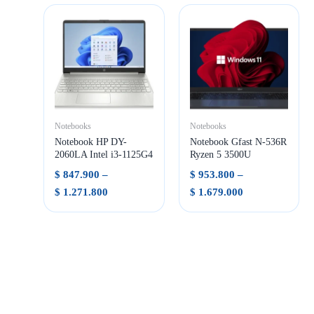
Notebooks
Notebooks
Notebook HP DY-
Notebook Gfast N-536R
2060LA Intel i3-1125G4
Ryzen 5 3500U
$
847.900
–
$
953.800
–
Rango
Rango
$
1.271.800
$
1.679.000
de
de
precios:
precios:
desde
desde
$ 847.900
$ 953.800
hasta
hasta
$ 1.271.800
$ 1.679.000