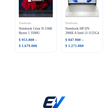
Notebooks
Notebooks
Notebook Gfast N-536R
Notebook HP DY-
Ryzen 5 3500U
2060LA Intel i3-1125G4
$
953.800
–
$
847.900
–
Rango
Rango
$
1.679.000
$
1.271.800
de
de
precios:
precios:
desde
desde
$ 953.800
$ 847.900
hasta
hasta
$ 1.679.000
$ 1.271.800