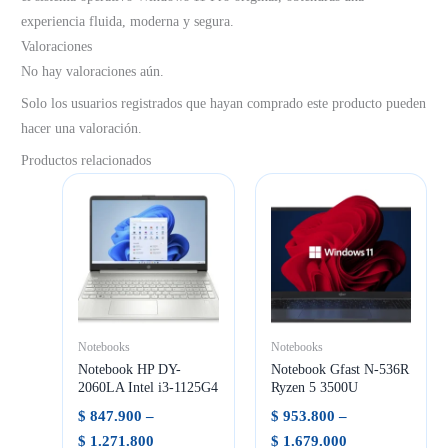
experiencia fluida, moderna y segura.
Valoraciones
No hay valoraciones aún.
Solo los usuarios registrados que hayan comprado este producto pueden
hacer una valoración.
Productos relacionados
Notebooks
Notebooks
Notebook HP DY-
Notebook Gfast N-536R
2060LA Intel i3-1125G4
Ryzen 5 3500U
$
847.900
–
$
953.800
–
Rango
Rango
$
1.271.800
$
1.679.000