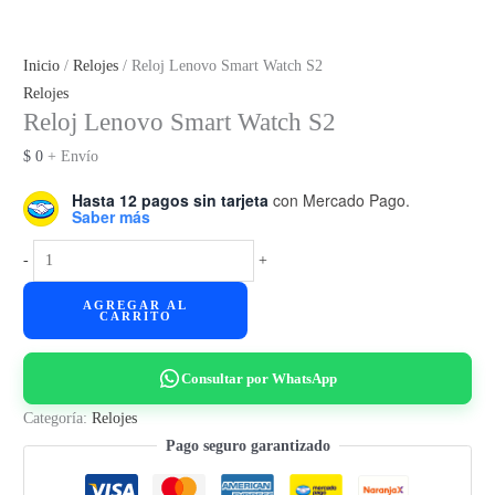
Inicio
/
Relojes
/ Reloj Lenovo Smart Watch S2
Relojes
Reloj Lenovo Smart Watch S2
$
0
+ Envío
Hasta 12 pagos sin tarjeta
con Mercado Pago.
Saber más
Reloj
-
+
Lenovo
AGREGAR AL
Smart
CARRITO
Watch
S2
Consultar por WhatsApp
cantidad
Categoría:
Relojes
Pago seguro garantizado