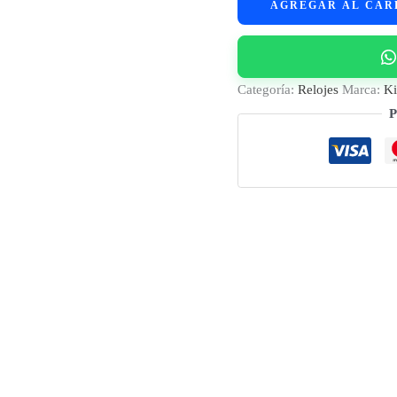
AGREGAR AL CAR
Kieslect
Watch
Lora
cantidad
Categoría:
Relojes
Marca:
Ki
P