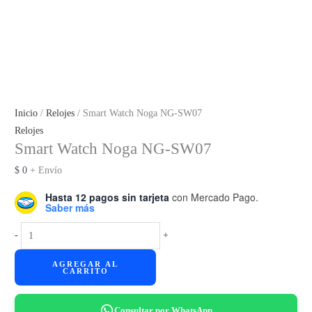
Inicio
/
Relojes
/ Smart Watch Noga NG-SW07
Relojes
Smart Watch Noga NG-SW07
$
0
+ Envío
Hasta 12 pagos sin tarjeta
con Mercado Pago.
Saber más
Smart
-
+
Watch
AGREGAR AL
Noga
CARRITO
NG-
SW07
Consultar por WhatsApp