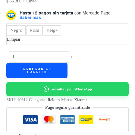
$
56.300
+ Envío
Hasta 12 pagos sin tarjeta
con Mercado Pago.
Saber más
Negro
Rosa
Beige
Limpiar
Reloj
-
+
Fitness
AGREGAR AL
Xiaomi
CARRITO
Smart
Band
Consultar por WhatsApp
9
cantidad
SKU:
10612
Categoría:
Relojes
Marca:
Xiaomi
Pago seguro garantizado