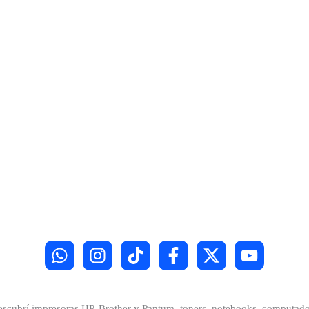
Descubrí impresoras HP, Brother y Pantum, toners, notebooks, computador