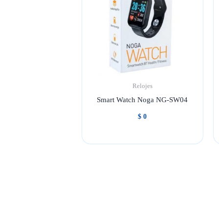
Relojes
Smart Watch Noga NG-SW04
$
0