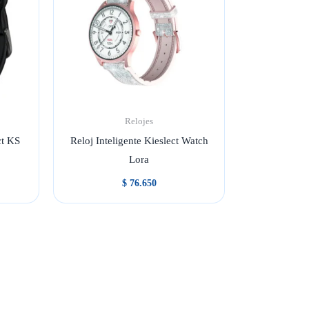
Relojes
ct KS
Reloj Inteligente Kieslect Watch
Lora
$
76.650