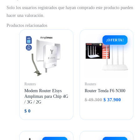
Solo los usuarios registrados que hayan comprado este producto pueden
hacer una valoración.
Productos relacionados
¡OFERTA!
¡OFERTA!
Routers
Routers
Modem Router Elsys
Router Tenda F6 N300
Amplimax para Chip 4G
El
El
$
49.300
$
37.900
/ 3G / 2G
precio
precio
original
actual
$
0
era:
es:
$ 49.300.
$ 37.900.