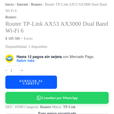
Inicio
/
Internet
/
Routers
/ Router TP-Link AX53 AX3000 Dual Band
Wi-Fi 6
Routers
Router TP-Link AX53 AX3000 Dual Band
Wi-Fi 6
$
109.500
+ Envío
Disponibilidad:
2 disponibles
Hasta 12 pagos sin tarjeta
con Mercado Pago.
Saber más
Router
-
+
TP-
AGREGAR AL
Link
CARRITO
AX53
AX3000
Consultar por WhatsApp
Dual
Band
SKU:
10399
Categoría:
Routers
Marca:
TP-Link
Wi-
Pago seguro garantizado