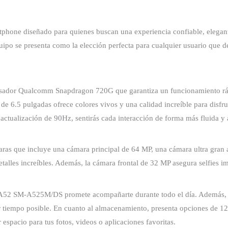
ne diseñado para quienes buscan una experiencia confiable, elegante 
uipo se presenta como la elección perfecta para cualquier usuario que d
or Qualcomm Snapdragon 720G que garantiza un funcionamiento rápido 
 6.5 pulgadas ofrece colores vivos y una calidad increíble para disfru
ctualización de 90Hz, sentirás cada interacción de forma más fluida y 
as que incluye una cámara principal de 64 MP, una cámara ultra gran 
talles increíbles. Además, la cámara frontal de 32 MP asegura selfies imp
A52 SM-A525M/DS promete acompañarte durante todo el día. Además, s
nor tiempo posible. En cuanto al almacenamiento, presenta opciones de 
espacio para tus fotos, videos o aplicaciones favoritas.