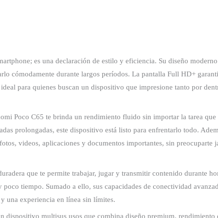
phone; es una declaración de estilo y eficiencia. Su diseño moderno y
rlo cómodamente durante largos períodos. La pantalla Full HD+ garantiz
 ideal para quienes buscan un dispositivo que impresione tanto por den
Poco C65 te brinda un rendimiento fluido sin importar la tarea que rea
lamadas prolongadas, este dispositivo está listo para enfrentarlo todo. 
 fotos, videos, aplicaciones y documentos importantes, sin preocuparte 
radera que te permite trabajar, jugar y transmitir contenido durante ho
y poco tiempo. Sumado a ello, sus capacidades de conectividad avanzad
 una experiencia en línea sin límites.
dispositivo multisus usos que combina diseño premium, rendimiento d