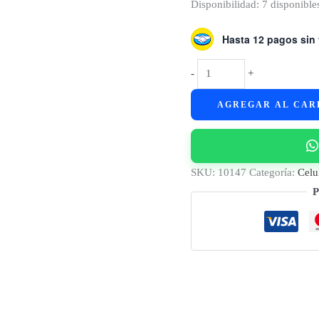
Disponibilidad:
7 disponible
Hasta 12 pagos sin 
Xiaomi
-
+
Poco
AGREGAR AL CAR
C65
|
8GB
RAM
SKU:
10147
Categoría:
Celu
+
P
256GB
|
Dual
Sim
cantidad