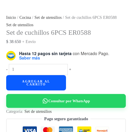
Inicio
/
Cocina
/
Set de utensilios
/ Set de cuchillos 6PCS ER0588
Set de utensilios
Set de cuchillos 6PCS ER0588
$
38.650
+ Envío
Hasta 12 pagos sin tarjeta
con Mercado Pago.
Saber más
Set
-
+
de
AGREGAR AL
cuchillos
CARRITO
6PCS
ER0588
Consultar por WhatsApp
cantidad
Categoría:
Set de utensilios
Pago seguro garantizado