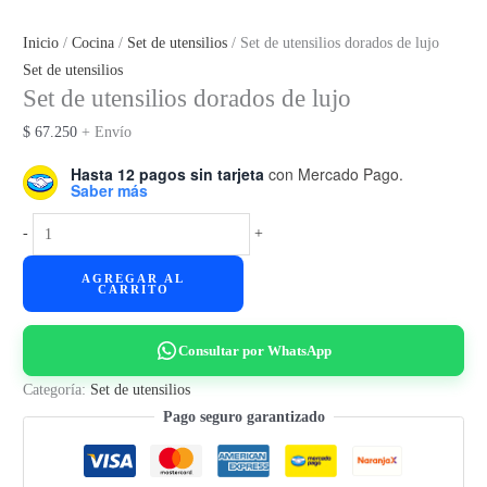
Inicio
/
Cocina
/
Set de utensilios
/ Set de utensilios dorados de lujo
Set de utensilios
Set de utensilios dorados de lujo
$
67.250
+ Envío
Hasta 12 pagos sin tarjeta
con Mercado Pago.
Saber más
Set
-
+
de
AGREGAR AL
utensilios
CARRITO
dorados
de
Consultar por WhatsApp
lujo
cantidad
Categoría:
Set de utensilios
Pago seguro garantizado