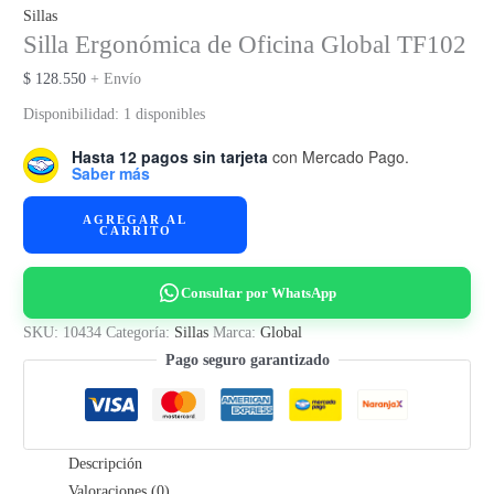
Sillas
Silla Ergonómica de Oficina Global TF102
$
128.550
+ Envío
Disponibilidad:
1 disponibles
Hasta 12 pagos sin tarjeta
con Mercado Pago.
Saber más
Silla
AGREGAR AL
CARRITO
Ergonómica
de
Oficina
Consultar por WhatsApp
Global
SKU:
10434
Categoría:
Sillas
Marca:
Global
TF102
Pago seguro garantizado
cantidad
Descripción
Valoraciones (0)