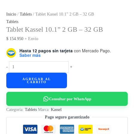
Inicio
/
Tablets
/ Tablet Kassel 10.1” 2 GB – 32 GB
Tablets
Tablet Kassel 10.1” 2 GB – 32 GB
$
154.950
+ Envío
Hasta 12 pagos sin tarjeta
con Mercado Pago.
Saber más
Tablet
-
+
Kassel
AGREGAR AL
10.1”
CARRITO
2
GB
Consultar por WhatsApp
-
32
Categoría:
Tablets
Marca:
Kassel
GB
Pago seguro garantizado
cantidad