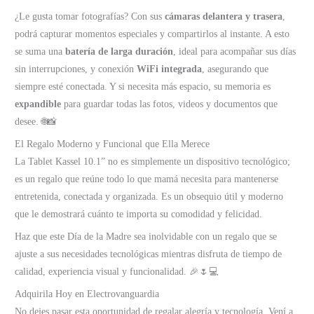
¿Le gusta tomar fotografías? Con sus
cámaras delantera y trasera
,
podrá capturar momentos especiales y compartirlos al instante. A esto
se suma una
batería de larga duración
, ideal para acompañar sus días
sin interrupciones, y conexión
WiFi integrada
, asegurando que
siempre esté conectada. Y si necesita más espacio, su memoria es
expandible
para guardar todas las fotos, videos y documentos que
desee. 🌐📸
El Regalo Moderno y Funcional que Ella Merece
La Tablet Kassel 10.1” no es simplemente un dispositivo tecnológico;
es un regalo que reúne todo lo que mamá necesita para mantenerse
entretenida, conectada y organizada. Es un obsequio útil y moderno
que le demostrará cuánto te importa su comodidad y felicidad.
Haz que este Día de la Madre sea inolvidable con un regalo que se
ajuste a sus necesidades tecnológicas mientras disfruta de tiempo de
calidad, experiencia visual y funcionalidad. 🎉🌷💻
Adquirila Hoy en Electrovanguardia
No dejes pasar esta oportunidad de regalar alegría y tecnología. Vení a