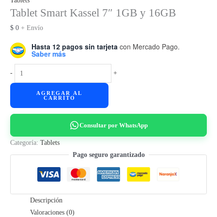
Tablets
Tablet Smart Kassel 7″ 1GB y 16GB
$
0
+ Envío
Hasta 12 pagos sin tarjeta
con Mercado Pago.
Saber más
Tablet
-
+
Smart
AGREGAR AL
Kassel
CARRITO
7"
1GB
Consultar por WhatsApp
y
16GB
Categoría:
Tablets
cantidad
Pago seguro garantizado
Descripción
Valoraciones (0)