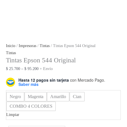
Inicio
/
Impresoras
/
Tintas
/ Tintas Epson 544 Original
Tintas
Tintas Epson 544 Original
Rango
$
25.700
–
$
95.200
+ Envío
de
Hasta 12 pagos sin tarjeta
con Mercado Pago.
precios:
Saber más
desde
Negro
Magenta
Amarillo
Cian
$ 25.700
hasta
COMBO 4 COLORES
$ 95.200
Limpiar