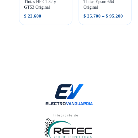
Tintas HP GT52 y
Tintas Epson 664
GT53 Original
Original
Rango
$
22.600
$
25.700
–
$
95.200
de
precios
desde
$ 25.70
hasta
$ 95.20