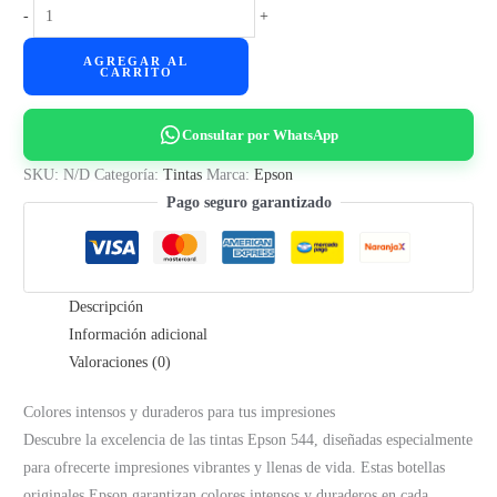
Tintas
-
+
Epson
AGREGAR AL
544
CARRITO
Original
cantidad
Consultar por WhatsApp
SKU:
N/D
Categoría:
Tintas
Marca:
Epson
Pago seguro garantizado
Descripción
Información adicional
Valoraciones (0)
Colores intensos y duraderos para tus impresiones
Descubre la excelencia de las tintas Epson 544, diseñadas especialmente
para ofrecerte impresiones vibrantes y llenas de vida. Estas botellas
originales Epson garantizan colores intensos y duraderos en cada