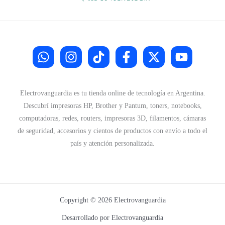
4
9
9
0
.
0
3
.
0
0
.
Electrovanguardia es tu tienda online de tecnología en Argentina.
Descubrí impresoras HP, Brother y Pantum, toners, notebooks,
computadoras, redes, routers, impresoras 3D, filamentos, cámaras
de seguridad, accesorios y cientos de productos con envío a todo el
país y atención personalizada.
Copyright © 2026 Electrovanguardia
Desarrollado por Electrovanguardia