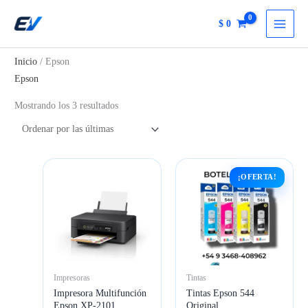
Ir
$
0
al
contenido
Inicio
/ Epson
Epson
Ordenado
Mostrando los 3 resultados
por
más
recientes
¡OFERTA!
Impresoras
Tintas
Impresora Multifunción
Tintas Epson 544
Epson XP-2101
Original