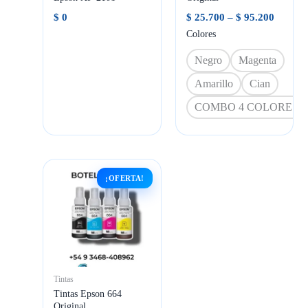
Rango
$
0
$
25.700
–
$
95.200
de
Colores
precios
desde
Negro
Magenta
$ 25.70
hasta
Amarillo
Cian
$ 95.20
COMBO 4 COLORES
¡OFERTA!
Tintas
Tintas Epson 664
Original