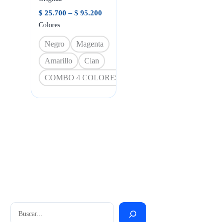
Rango
$
25.700
–
$
95.200
de
Colores
precios:
desde
Negro
Magenta
$ 25.700
hasta
Amarillo
Cian
$ 95.200
COMBO 4 COLORES
Buscar