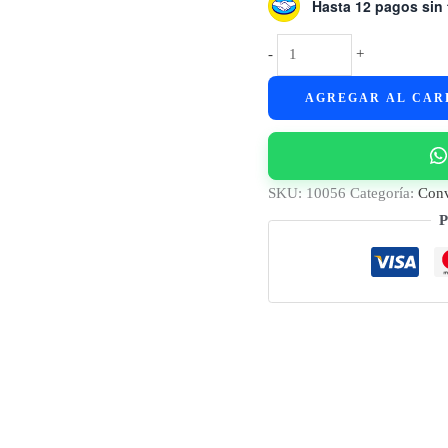
Hasta 12 pagos sin 
Convertidor
-
+
Smart
AGREGAR AL CAR
Google
TV
Onn
Stick
SKU:
10056
Categoría:
Conv
2K
P
Chromecast
cantidad