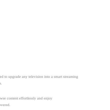
 to upgrade any television into a smart streaming
n.
owse content effortlessly and enjoy
overed.