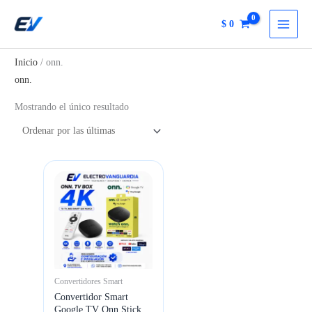
Ir
$
0
al
contenido
Inicio
/ onn.
onn.
Mostrando el único resultado
Convertidores Smart
Convertidor Smart
Google TV Onn Stick