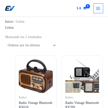
Ir
$
0
al
contenido
Inicio
/ Golon
Golon
Ordenado
Mostrando los 2 resultados
por
más
recientes
Radios
Radios
Radio Vintage Bluetooth
Radio Vintage Bluetooth
RX618
RX399