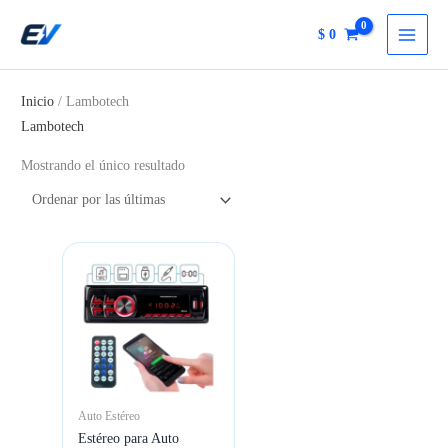
Ir
$
0
al
contenido
Inicio
/ Lambotech
Lambotech
Mostrando el único resultado
Auto Estéreo
Estéreo para Auto