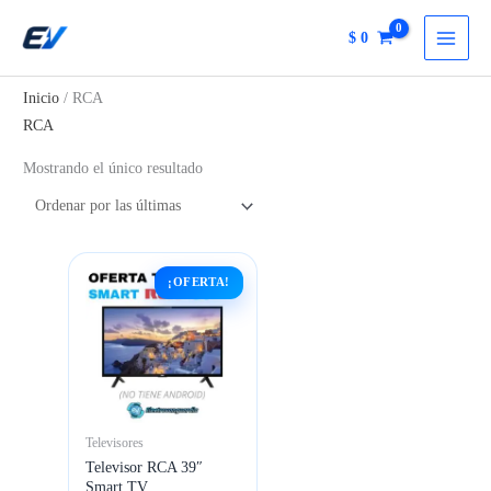
Ir
$
0
al
contenido
Inicio
/ RCA
RCA
Mostrando el único resultado
¡OFERTA!
Televisores
Televisor RCA 39″
Smart TV