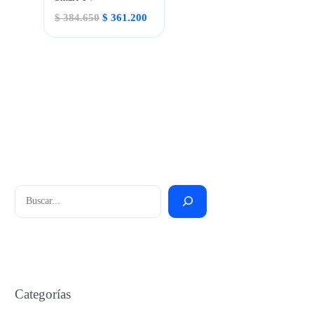
El
El
$
384.650
$
361.200
precio
precio
original
actual
era:
es:
$ 384.650.
$ 361.200.
Buscar
Categorías