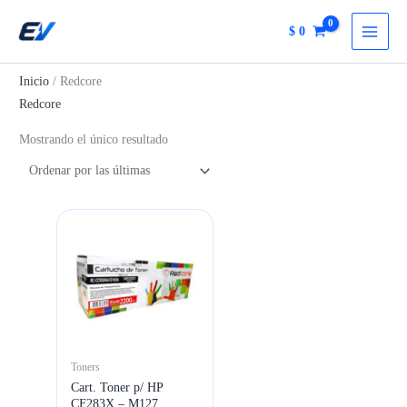
Ir
$
0
al
contenido
Inicio
/ Redcore
Redcore
Mostrando el único resultado
Toners
Cart. Toner p/ HP
CF283X – M127,