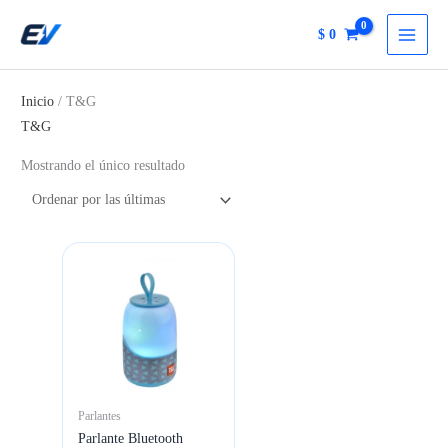
Ir
$
0
al
contenido
Inicio
/ T&G
T&G
Mostrando el único resultado
Parlantes
Parlante Bluetooth