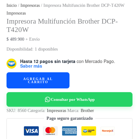
Inicio
/
Impresoras
/ Impresora Multifunción Brother DCP-T420W
Impresoras
Impresora Multifunción Brother DCP-
T420W
$
489.900
+ Envío
Disponibilidad:
1 disponibles
Hasta 12 pagos sin tarjeta
con Mercado Pago.
Saber más
Impresora
AGREGAR AL
CARRITO
Multifunción
Brother
DCP-
Consultar por WhatsApp
T420W
SKU:
8560
Categoría:
Impresoras
Marca:
Brother
cantidad
Pago seguro garantizado